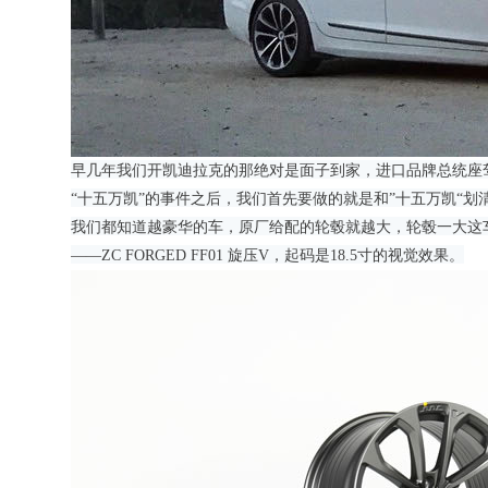
早几年我们开凯迪拉克的那绝对是面子到家，进口品牌总统座
“
十五万凯
”
的事件之后，我们首先要做的就是和
”
十五万凯
“
划
我们都知道越豪华的车，原厂给配的轮毂就越大，轮毂一大这
——ZC FORGED FF01
旋压
V
，起码是
18.5
寸的视觉效果。