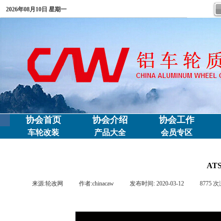
2026年08月10日 星期一
协会首页
协会介绍
协会工作
车轮改装
产品大全
会员专区
AT
来源:
轮改网
|
作者:
chinacaw
|
发布时间:
2020-03-12
|
8775
次