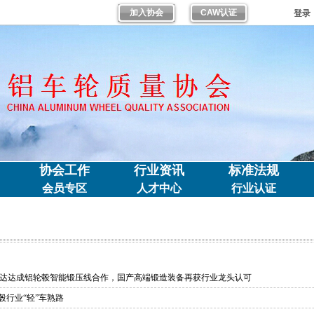
加入协会
CAW认证
登录
协会工作
行业资讯
标准法规
会员专区
人才中心
行业认证
达达成铝轮毂智能锻压线合作，国产高端锻造装备再获行业龙头认可
毂行业“轻”车熟路