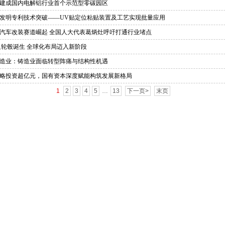
建成国内电解铝行业首个示范型零碳园区
发明专利技术突破——UV贴定位粘贴装置及工艺实现批量应用
汽车改装赛道崛起 全国人大代表葛炳灶呼吁打通行业堵点
只轮毂诞生 全球化布局迈入新阶段
造业：铸造业面临转型阵痛与结构性机遇
略投资超亿元，国有资本深度赋能构筑发展新格局
1
2
3
4
5
…
13
下一页>
末页