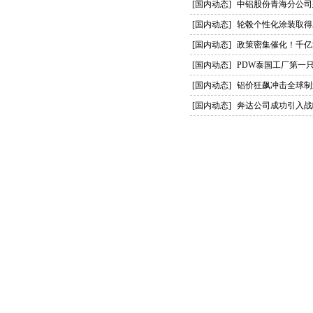
[国内动态]
中铝股份青海分公司
[国内动态]
轮毂个性化涂装取得
[国内动态]
政策密集催化！千亿
[国内动态]
PDW泰国工厂第一
[国内动态]
铝价狂飙冲击全球制
[国内动态]
奔达公司成功引入战