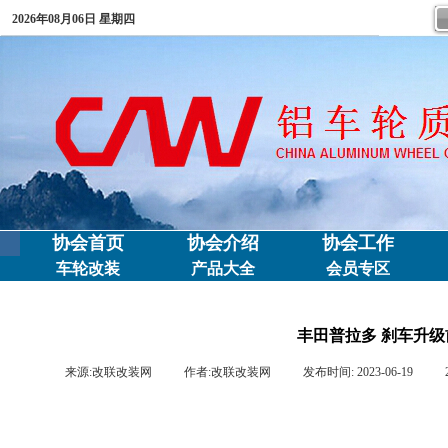
2026年08月06日 星期四
协会首页
协会介绍
协会工作
车轮改装
产品大全
会员专区
丰田普拉多 刹车升级前
来源:
改联改装网
|
作者:
改联改装网
|
发布时间:
2023-06-19
|