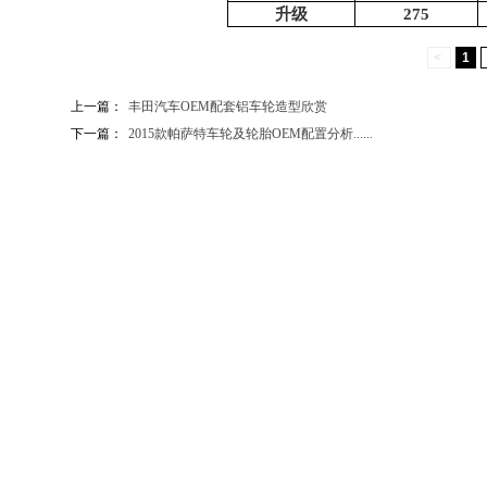
升级
275
<
1
上一篇：
丰田汽车OEM配套铝车轮造型欣赏
下一篇：
2015款帕萨特车轮及轮胎OEM配置分析......