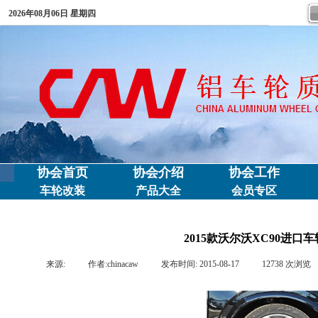
2026年08月06日 星期四
协会首页
协会介绍
协会工作
车轮改装
产品大全
会员专区
2015款沃尔沃XC90进
来源:
|
作者:
chinacaw
|
发布时间:
2015-08-17
|
12738
次浏览