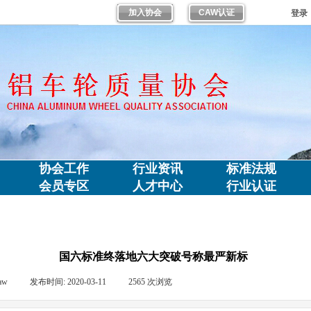
加入协会
CAW认证
登录
协会工作
行业资讯
标准法规
会员专区
人才中心
行业认证
国六标准终落地六大突破号称最严新标
aw
|
发布时间:
2020-03-11
|
2565
次浏览
|