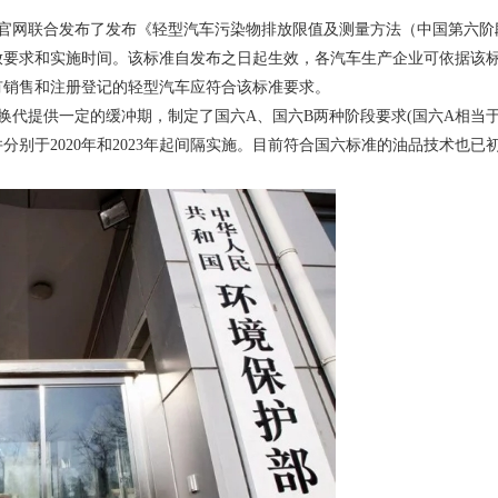
官网联合发布了发布《轻型汽车污染物排放限值及测量方法（中国第六阶
放要求和实施时间。该标准自发布之日起生效，各汽车生产企业可依据该
，所有销售和注册登记的轻型汽车应符合该标准要求。
代提供一定的缓冲期，制定了国六A、国六B两种阶段要求(国六A相当
并分别于2020年和2023年起间隔实施。目前符合国六标准的油品技术也