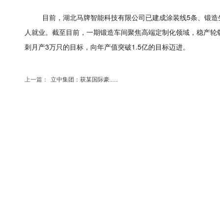
目前，湖北马牌智能科技有限公司已建成涂装线5条、锻造生
人就业。截至目前，一期锻造车间聚焦高端定制化领域，稳产轮毂
刺月产3万只的目标，向年产值突破1.5亿的目标迈进。
上一篇：
立中集团：获某国际豪......
下一篇：
中信戴卡参与起草的G......
铝车轮质