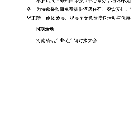
本届铝展在郑州国际会展中心举办，场馆环境优
务，为特邀采购商免费提供酒店住宿、餐饮安排。
WIFI等。组团参展、观展享受免费接送活动与优
同期活动
河南省铝产业链产销对接大会
2023第四届中原国际铝加工新技术应用及发展
第二届河南铝板带箔授牌仪式
第三届河南铝加工技术创新贡献奖颁奖仪式
——精彩同期活动，直击行业热点，位涵盖铝
包括“铝合金熔铸技术论坛”、“中国再生铝产业链
化创新应用论坛（新能源汽车专场）”、“新型建筑
等丰富多彩的同期会议，特别邀请国内外专家、学
目标观众